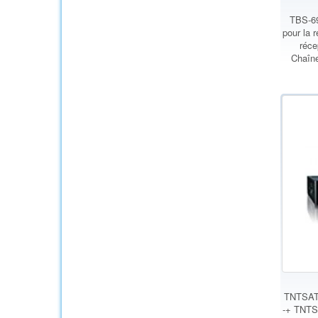
TBS-69
pour la 
réce
Chaîn
TNTSAT 
-+ TNTSA