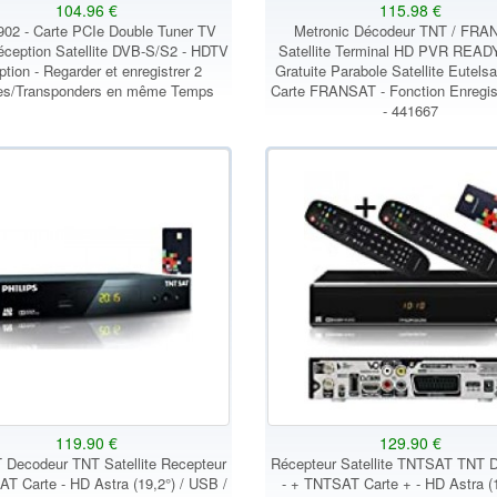
104.96 €
115.98 €
02 - Carte PCIe Double Tuner TV
Metronic Décodeur TNT / FR
réception Satellite DVB-S/S2 - HDTV
Satellite Terminal HD PVR READ
ption - Regarder et enregistrer 2
Gratuite Parabole Satellite Eutelsa
es/Transponders en même Temps
Carte FRANSAT - Fonction Enregis
- 441667
119.90 €
129.90 €
Decodeur TNT Satellite Recepteur
Récepteur Satellite TNTSAT TNT 
T Carte - HD Astra (19,2°) / USB /
- + TNTSAT Carte + - HD Astra (1