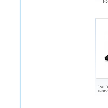
HDM
Pack R
TN8000