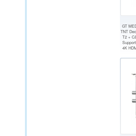
GT MEDI
TNT Dec
T2 + Câ
Suppor
4K HDM