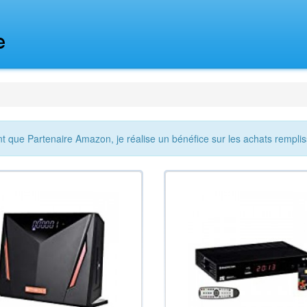
nt que Partenaire Amazon, je réalise un bénéfice sur les achats remplis