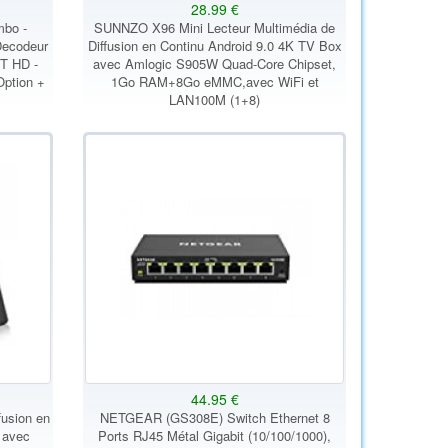
28.99 €
mbo -
SUNNZO X96 Mini Lecteur Multimédia de
Decodeur
Diffusion en Continu Android 9.0 4K TV Box
T HD -
avec Amlogic S905W Quad-Core Chipset,
Option +
1Go RAM+8Go eMMC,avec WiFi et
LAN100M (1+8)
44.95 €
fusion en
NETGEAR (GS308E) Switch Ethernet 8
 avec
Ports RJ45 Métal Gigabit (10/100/1000),