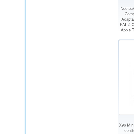
Neotec
Compo
Adapta
PAL à 
Apple 
X96 Mini
conti