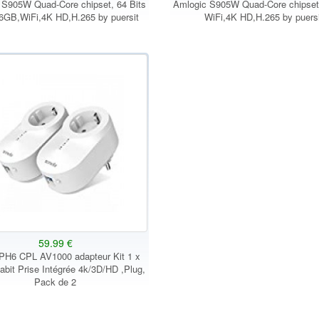
 S905W Quad-Core chipset, 64 Bits
Amlogic S905W Quad-Core chipset,
GB,WiFi,4K HD,H.265 by puersit
WiFi,4K HD,H.265 by puersi
59.99 €
PH6 CPL AV1000 adapteur Kit 1 x
abit Prise Intégrée 4k/3D/HD ,Plug,
Pack de 2