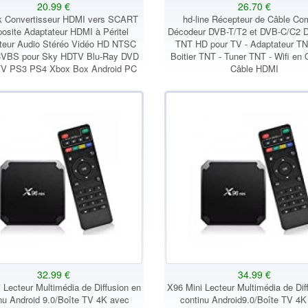
20.99 €
26.70 €
k Convertisseur HDMI vers SCART
hd-line Récepteur de Câble Co
site Adaptateur HDMI à Péritel
Décodeur DVB-T/T2 et DVB-C/C2 
teur Audio Stéréo Vidéo HD NTSC
TNT HD pour TV - Adaptateur TN
CVBS pour Sky HDTV Blu-Ray DVD
Boitier TNT - Tuner TNT - Wifi en 
TV PS3 PS4 Xbox Box Android PC
Câble HDMI
32.99 €
34.99 €
 Lecteur Multimédia de Diffusion en
X96 Mini Lecteur Multimédia de Dif
nu Android 9.0/Boîte TV 4K avec
continu Android9.0/Boîte TV 4K