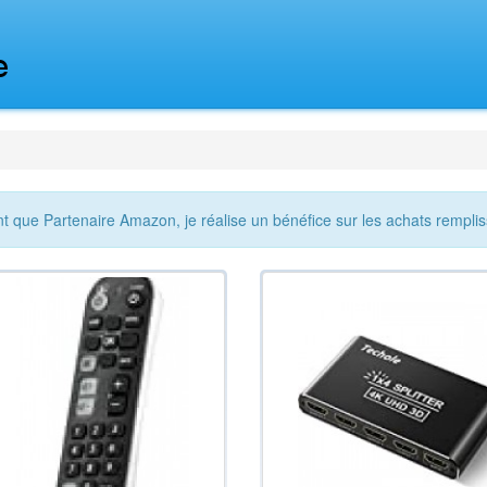
nt que Partenaire Amazon, je réalise un bénéfice sur les achats remplis