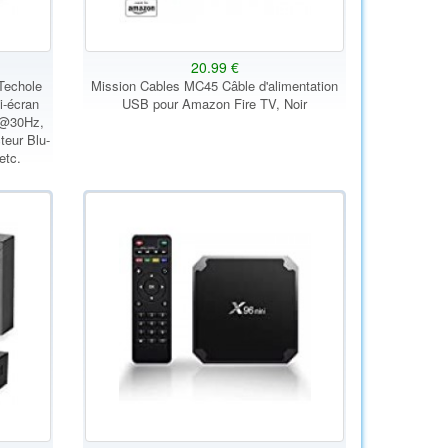
20.99 €
 Techole
Mission Cables MC45 Câble d'alimentation
i-écran
USB pour Amazon Fire TV, Noir
K@30Hz,
teur Blu-
etc.