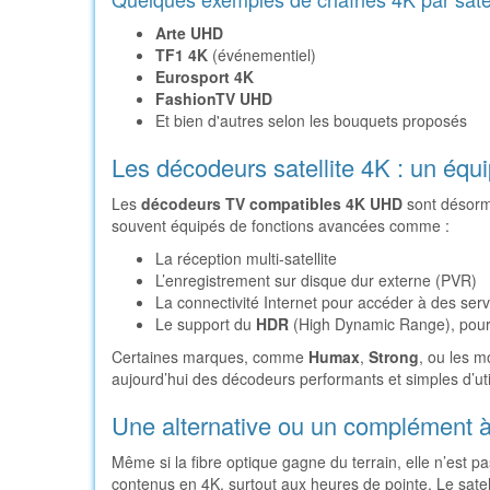
Arte UHD
TF1 4K
(événementiel)
Eurosport 4K
FashionTV UHD
Et bien d'autres selon les bouquets proposés
Les décodeurs satellite 4K : un équ
Les
décodeurs TV compatibles 4K UHD
sont désorma
souvent équipés de fonctions avancées comme :
La réception multi-satellite
L’enregistrement sur disque dur externe (PVR)
La connectivité Internet pour accéder à des serv
Le support du
HDR
(High Dynamic Range), pour 
Certaines marques, comme
Humax
,
Strong
, ou les 
aujourd’hui des décodeurs performants et simples d’util
Une alternative ou un complément à 
Même si la fibre optique gagne du terrain, elle n’est pas
contenus en 4K, surtout aux heures de pointe. Le satel