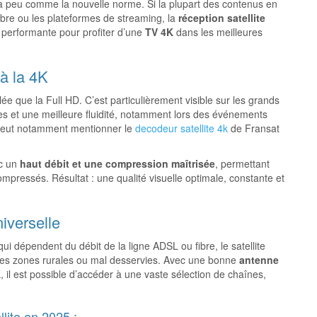
à peu comme la nouvelle norme. Si la plupart des contenus en
fibre ou les plateformes de streaming, la
réception satellite
 performante pour profiter d’une
TV 4K
dans les meilleures
à la 4K
lée que la Full HD. C’est particulièrement visible sur les grands
es et une meilleure fluidité, notamment lors des événements
 peut notamment mentionner le
decodeur satellite 4k
de Fransat
ec un
haut débit et une compression maîtrisée
, permettant
p compressés. Résultat : une qualité visuelle optimale, constante et
niverselle
i dépendent du débit de la ligne ADSL ou fibre, le satellite
es zones rurales ou mal desservies. Avec une bonne
antenne
K
, il est possible d’accéder à une vaste sélection de chaînes,
lite en 2025 :