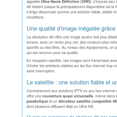
appelée
Ultra Haute Définition (UHD)
, s’impose peu 
4K étaient jusque-là principalement disponibles via la 
s’érige désormais comme une solution fiable, stable et
conditions.
Une qualité d’image inégalée grâce 
La résolution 4K offre une image quatre fois plus détail
écrans, avec un rendu plus net, des couleurs plus rich
sportifs ou des films. Au niveau des équipements, on
qui est reconnu pour sa qualité
En réception satellite, ces images sont transmises av
d’éviter les artefacts visibles sur les flux internet tro
sans interruption.
Le satellite : une solution fiable et u
Contrairement aux solutions IPTV ou aux box internet qu
offre une
couverture quasi universelle
, même dans l
parabolique
et un
décodeur satellite compatible 4
dont plusieurs diffusent déjà en Ultra HD.
Quelques exemples de chaînes 4K par satel