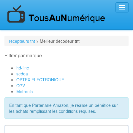
Toggl
navig
recepteurs tnt
> Meilleur decodeur tnt
Filtrer par marque
hd-line
sedea
OPTEX ELECTRONIQUE
CGV
Metronic
En tant que Partenaire Amazon, je réalise un bénéfice sur
les achats remplissant les conditions requises.