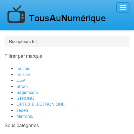
Toggl
navig
Recepteurs tnt
Filtrer par marque
hd-line
Edision
CGV
Strom
Sagemcom
STRONG
OPTEX ELECTRONIQUE
sedea
Metronic
Sous catégories