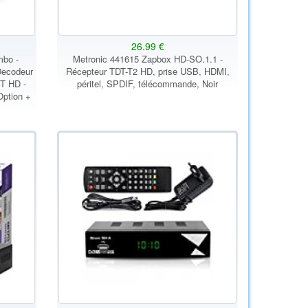
26.99 €
mbo -
Metronic 441615 Zapbox HD-SO.1.1 -
Decodeur
Récepteur TDT-T2 HD, prise USB, HDMI,
T HD -
péritel, SPDIF, télécommande, Noir
Option +