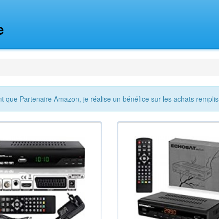
nt que Partenaire Amazon, je réalise un bénéfice sur les achats remplis