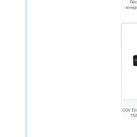
Réc
enregi
CGV Eti
TNT