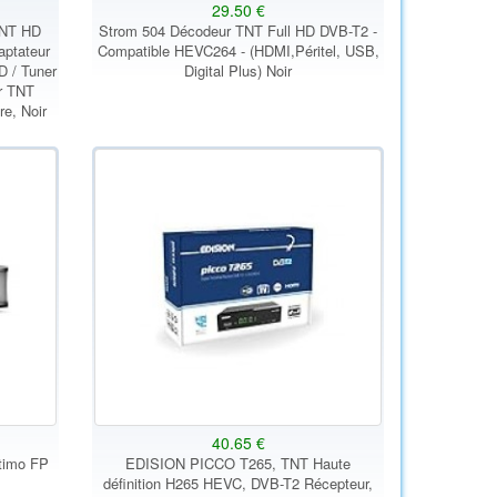
29.50 €
TNT HD
Strom 504 Décodeur TNT Full HD DVB-T2 -
aptateur
Compatible HEVC264 - (HDMI,Péritel, USB,
D / Tuner
Digital Plus) Noir
r TNT
e, Noir
40.65 €
timo FP
EDISION PICCO T265, TNT Haute
définition H265 HEVC, DVB-T2 Récepteur,