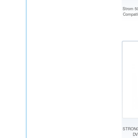
Strom 5
Compati
STRONG 
DV