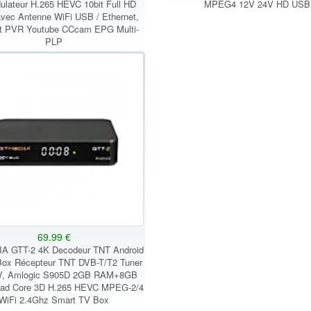
lateur H.265 HEVC 10bit Full HD
MPEG4 12V 24V HD USB
vec Antenne WiFi USB / Ethernet,
nt PVR Youtube CCcam EPG Multi-
PLP
69.99 €
A GTT-2 4K Decodeur TNT Android
Box Récepteur TNT DVB-T/T2 Tuner
TV, Amlogic S905D 2GB RAM+8GB
d Core 3D H.265 HEVC MPEG-2/4
WiFi 2.4Ghz Smart TV Box