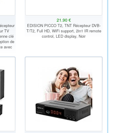
21.90 €
écepteur
EDISION PICCO T2, TNT Récepteur DVB-
eur TV
T/T2, Full HD, WiFi support, 2in1 IR remote
enne clé
control, LED display, Noir
ption de
te avec