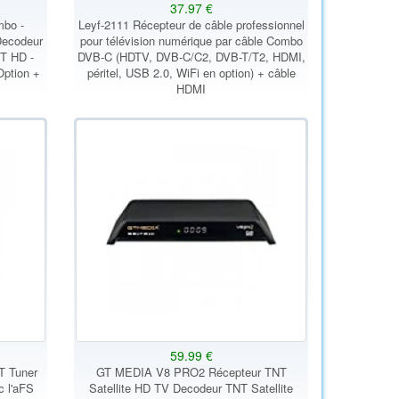
37.97 €
mbo -
Leyf-2111 Récepteur de câble professionnel
Decodeur
pour télévision numérique par câble Combo
T HD -
DVB-C (HDTV, DVB-C/C2, DVB-T/T2, HDMI,
Option +
péritel, USB 2.0, WiFi en option) + câble
HDMI
59.99 €
T Tuner
GT MEDIA V8 PRO2 Récepteur TNT
c l'aFS
Satellite HD TV Decodeur TNT Satellite