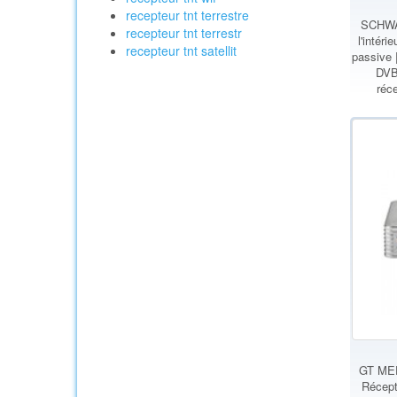
recepteur tnt terrestre
SCHWA
recepteur tnt terrestr
l'intéri
recepteur tnt satellit
passive |
DVB
réc
GT MED
Récept