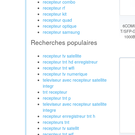
recepteur combo
recepteur rf
recepteur kit
recepteur quad
recepteur optique
6COMGI
T/SFP-G
recepteur samsung
1000B
Recherches populaires
recepteur tv satellite
recepteur tnt hd enregistreur
recepteur tnt wifi
recepteur tv numerique
televiseur avec recepteur satellite
integr
tnt recepteur
recepteur tnt p
televiseur avec recepteur satellite
integre
recepteur enregistreur tnt h
recepteurs tnt
recepteur tv satellit
recepteur tnt wif