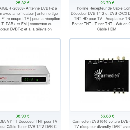
25.32 €
26.70 €
IGER -20303- Antenne DVBT-2 à
hd-line Récepteur de Câble Co
eur avec amplificateur | antenne tige
Décodeur DVB-T/T2 et DVB-C/C2 
 Filtre coupe LTE | pour la réception
TNT HD pour TV - Adaptateur TN
-T, DAB+ et FM | connexion au
Boitier TNT - Tuner TNT - Wifi en 
epteur DVBT-2 et à la télévision
Câble HDMI
38.99 €
56.88 €
IA V7 TT Decodeur TNT pour TV
Carmedien DVB1646 voiture DVB-
eur Câble Tuner DVB-T/T2 DVB-C
TV récepteur diverstiy DVBT ave