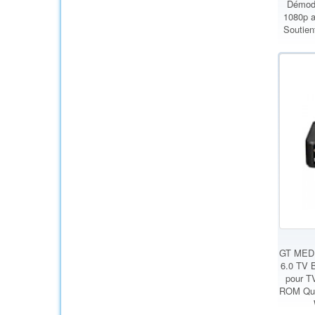
Démodu
1080p a
Soutie
GT MEDI
6.0 TV 
pour 
ROM Qua