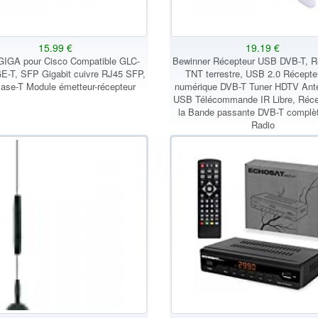
15.99 €
19.19 €
GA pour Cisco Compatible GLC-
Bewinner Récepteur USB DVB-T, R
E-T, SFP Gigabit cuivre RJ45 SFP,
TNT terrestre, USB 2.0 Récept
ase-T Module émetteur-récepteur
numérique DVB-T Tuner HDTV Ant
USB Télécommande IR Libre, Réce
la Bande passante DVB-T complè
Radio