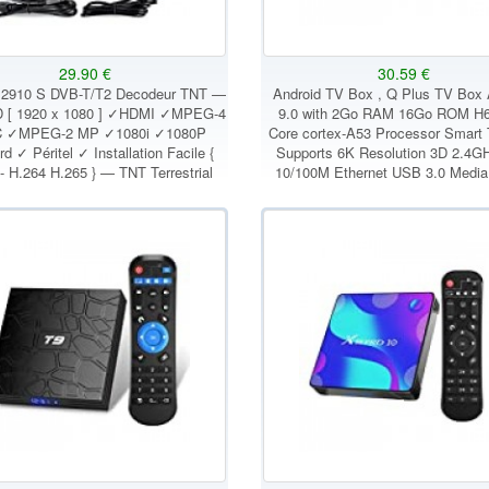
29.90 €
30.59 €
 2910 S DVB-T/T2 Decodeur TNT —
Android TV Box , Q Plus TV Box 
D [ 1920 x 1080 ] ✓HDMI ✓MPEG-4
9.0 with 2Go RAM 16Go ROM H
 ✓MPEG-2 MP ✓1080i ✓1080P
Core cortex-A53 Processor Smart
d ✓ Péritel ✓ Installation Facile {
Supports 6K Resolution 3D 2.4G
 H.264 H.265 } — TNT Terrestrial
10/100M Ethernet USB 3.0 Media