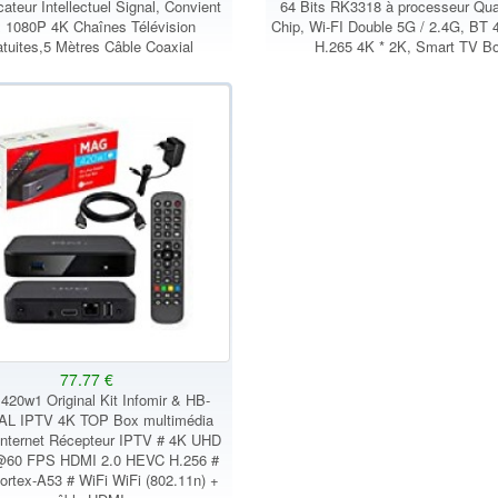
cateur Intellectuel Signal, Convient
64 Bits RK3318 à processeur Qu
 1080P 4K Chaînes Télévision
Chip, Wi-FI Double 5G / 2.4G, BT 
tuites,5 Mètres Câble Coaxial
H.265 4K * 2K, Smart TV B
77.77 €
20w1 Original Kit Infomir & HB-
AL IPTV 4K TOP Box multimédia
 Internet Récepteur IPTV # 4K UHD
@60 FPS HDMI 2.0 HEVC H.256 #
rtex-A53 # WiFi WiFi (802.11n) +