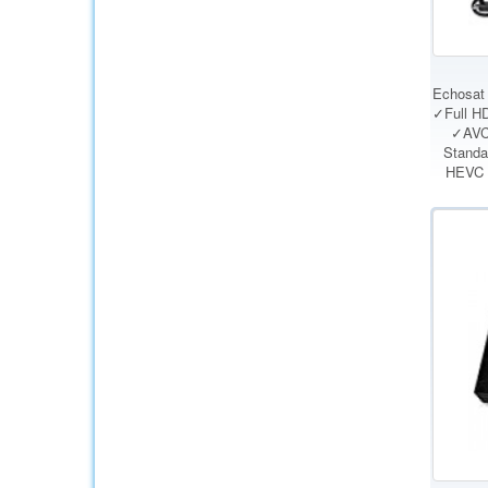
Echosat
✓Full H
✓AVC
Standar
HEVC -