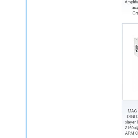
Amplifi
aux
Gra
MAG 4
DIGIT
player
2160p
ARM Co