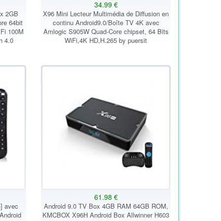
34.99 €
ox 2GB
X96 Mini Lecteur Multimédia de Diffusion en
e 64bit
continu Android9.0/Boîte TV 4K avec
iFi 100M
Amlogic S905W Quad-Core chipset, 64 Bits
h 4.0
WiFi,4K HD,H.265 by puersit
61.98 €
G] avec
Android 9.0 TV Box 4GB RAM 64GB ROM,
 Android
KMCBOX X96H Android Box Allwinner H603