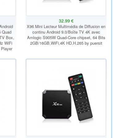
32.99 €
Android
X96 Mini Lecteur Multimédia de Diffusion en
6 Quad
continu Android 9.0/Boîte TV 4K avec
 TV Box,
Amlogic S905W Quad-Core chipset, 64 Bits
Hz WiFi
2GB/16GB,WiFi,4K HD,H.265 by puersit
 Player