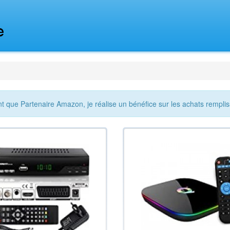
nt que Partenaire Amazon, je réalise un bénéfice sur les achats remplis