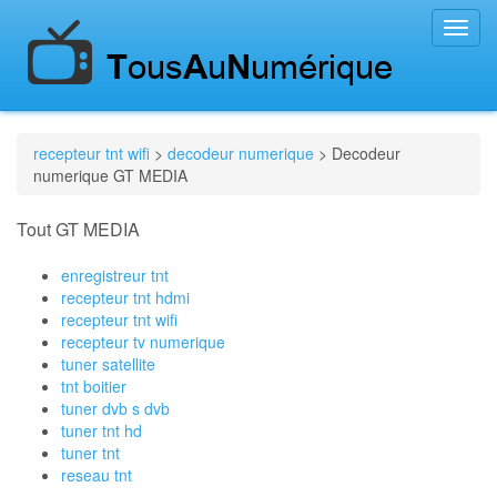
Toggl
navig
recepteur tnt wifi
>
decodeur numerique
> Decodeur
numerique GT MEDIA
Tout GT MEDIA
enregistreur tnt
recepteur tnt hdmi
recepteur tnt wifi
recepteur tv numerique
tuner satellite
tnt boitier
tuner dvb s dvb
tuner tnt hd
tuner tnt
reseau tnt