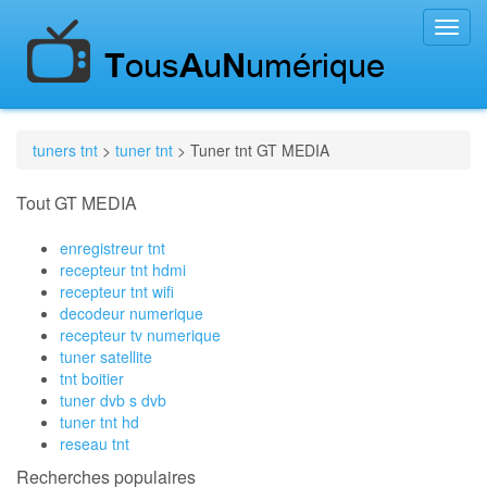
Toggl
navig
tuners tnt
>
tuner tnt
> Tuner tnt GT MEDIA
Tout GT MEDIA
enregistreur tnt
recepteur tnt hdmi
recepteur tnt wifi
decodeur numerique
recepteur tv numerique
tuner satellite
tnt boitier
tuner dvb s dvb
tuner tnt hd
reseau tnt
Recherches populaires