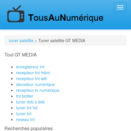
Toggl
navig
tuner satellite
> Tuner satellite GT MEDIA
Tout GT MEDIA
enregistreur tnt
recepteur tnt hdmi
recepteur tnt wifi
decodeur numerique
recepteur tv numerique
tnt boitier
tuner dvb s dvb
tuner tnt hd
tuner tnt
reseau tnt
Recherches populaires