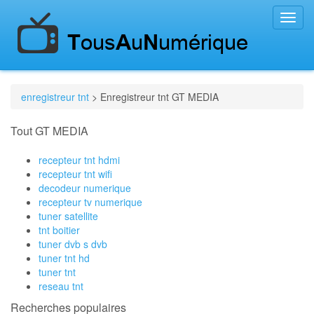
Toggl
navig
enregistreur tnt
> Enregistreur tnt GT MEDIA
Tout GT MEDIA
recepteur tnt hdmi
recepteur tnt wifi
decodeur numerique
recepteur tv numerique
tuner satellite
tnt boitier
tuner dvb s dvb
tuner tnt hd
tuner tnt
reseau tnt
Recherches populaires