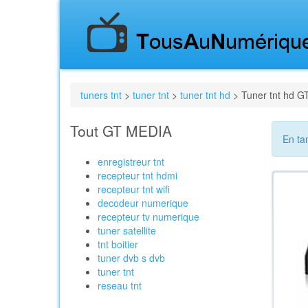
tuners tnt
>
tuner tnt
>
tuner tnt hd
> Tuner tnt hd 
Tout GT MEDIA
En ta
enregistreur tnt
recepteur tnt hdmi
recepteur tnt wifi
decodeur numerique
recepteur tv numerique
tuner satellite
tnt boitier
tuner dvb s dvb
tuner tnt
reseau tnt