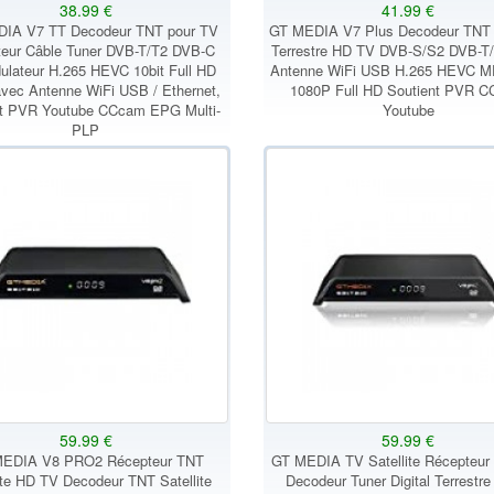
38.99 €
41.99 €
IA V7 TT Decodeur TNT pour TV
GT MEDIA V7 Plus Decodeur TNT S
eur Câble Tuner DVB-T/T2 DVB-C
Terrestre HD TV DVB-S/S2 DVB-T
lateur H.265 HEVC 10bit Full HD
Antenne WiFi USB H.265 HEVC M
vec Antenne WiFi USB / Ethernet,
1080P Full HD Soutient PVR 
nt PVR Youtube CCcam EPG Multi-
Youtube
PLP
59.99 €
59.99 €
EDIA V8 PRO2 Récepteur TNT
GT MEDIA TV Satellite Récepteu
ite HD TV Decodeur TNT Satellite
Decodeur Tuner Digital Terrestre