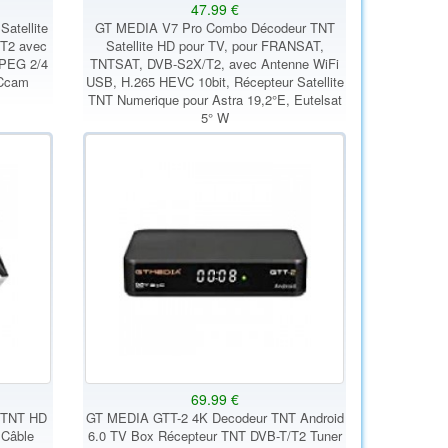
47.99 €
atellite
GT MEDIA V7 Pro Combo Décodeur TNT
/T2 avec
Satellite HD pour TV, pour FRANSAT,
PEG 2/4
TNTSAT, DVB-S2X/T2, avec Antenne WiFi
CCcam
USB, H.265 HEVC 10bit, Récepteur Satellite
TNT Numerique pour Astra 19,2°E, Eutelsat
5° W
69.99 €
r TNT HD
GT MEDIA GTT-2 4K Decodeur TNT Android
 Câble
6.0 TV Box Récepteur TNT DVB-T/T2 Tuner