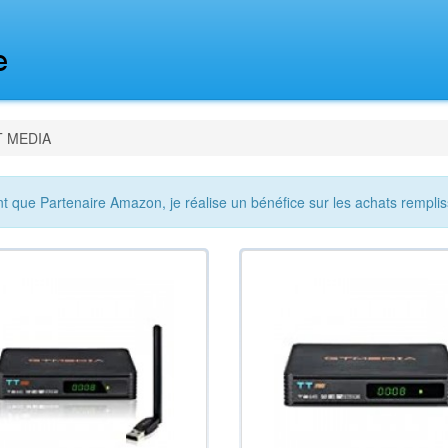
GT MEDIA
nt que Partenaire Amazon, je réalise un bénéfice sur les achats remplis