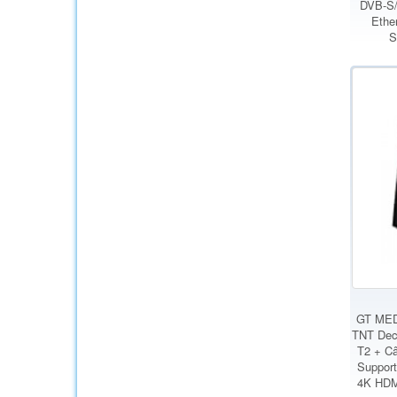
DVB-S/
Ethe
S
GT MEDI
TNT Dec
T2 + Câ
Suppor
4K HDM