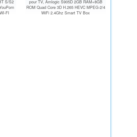
BT S/S2
pour TV, Amlogic S905D 2GB RAM+8GB
 YouPorn
ROM Quad Core 3D H.265 HEVC MPEG-2/4
WI-FI
WiFi 2.4Ghz Smart TV Box