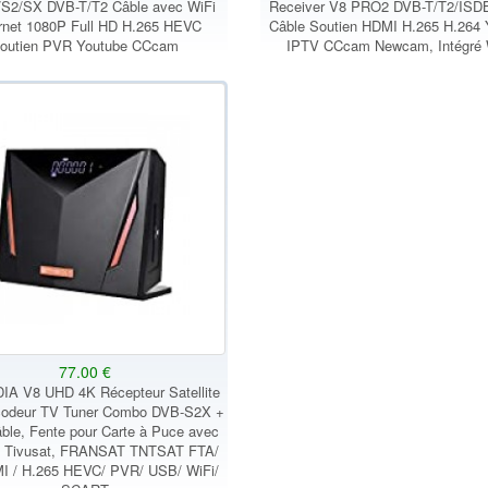
S2/SX DVB-T/T2 Câble avec WiFi
Receiver V8 PRO2 DVB-T/T2/ISD
rnet 1080P Full HD H.265 HEVC
Câble Soutien HDMI H.265 H.264
outien PVR Youtube CCcam
IPTV CCcam Newcam, Intégré 
77.00 €
A V8 UHD 4K Récepteur Satellite
odeur TV Tuner Combo DVB-S2X +
ble, Fente pour Carte à Puce avec
t Tivusat, FRANSAT TNTSAT FTA/
I / H.265 HEVC/ PVR/ USB/ WiFi/