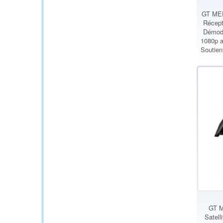
GT MED
Récept
Démodu
1080p a
Soutie
GT M
Satell